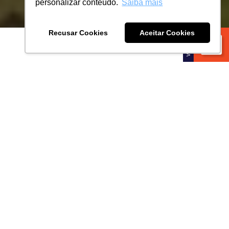
personalizar conteúdo.
Saiba mais
Recusar Cookies
Aceitar Cookies
DIFERENCIAIS
O NOVO HORIZONTE DE SÃO JOSÉ!
Lotes a partir de 132m², com infraestrutura completa.
Próximo de escolas, parques, serviços e toda
comodidade que você e sua família merecem!
Bairro Planejado